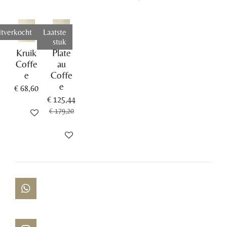
itverkocht
Laatste
stuk
Kruik
Plate
Coffe
au
e
Coffe
e
€ 68,60
€ 125,44
€ 179,20
Houd mij op de hoogte
In winkelwagen
W
h
a
t