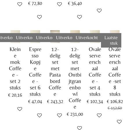
€ 72,80
€ 36,40
Houd mij op de hoogte
Houd mij op de hoogte
In winkelwagen
Houd mij op de hoogte
Houd mij op de hoogte
itverkocht
Uitverkocht
Uitverkocht
Uitverkocht
Uitverkocht
Laatste
stuk
Klein
Espre
12-
12-
Ovale
Ovale
e
sso
delig
delig
serve
serve
mok
Kopj
set
set
ersch
ersch
Coffe
e
met
met
aal
aal
e -
Coffe
Pasta
Ontbi
Coffe
Coffe
set 2
e -
bord
jtgran
e -
e -set
stuks
set 6
Coffe
enbo
set 4
8
stuks
e
wl
stuks
stuks
€ 20,16
Coffe
€ 47,04
€ 243,32
€ 102,34
€ 106,82
e
€ 152,60
Houd mij op de hoogte
€ 231,00
Houd mij op de hoogte
Houd mij op de hoogte
Houd mij op de hoog
In winkel
Houd mij op de hoogte