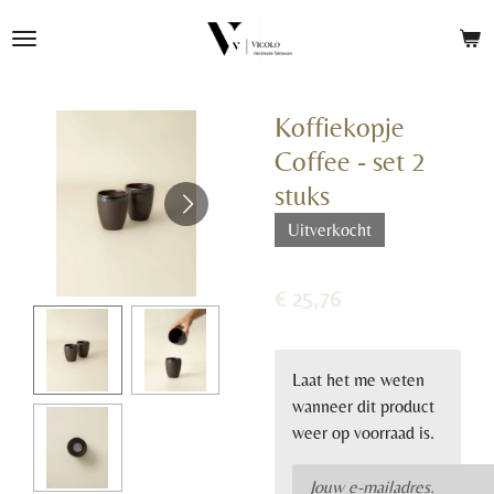
Ga
direct
naar
de
Koffiekopje
hoofdinhoud
Coffee - set 2
stuks
Uitverkocht
€ 25,76
Laat het me weten
wanneer dit product
weer op voorraad is.