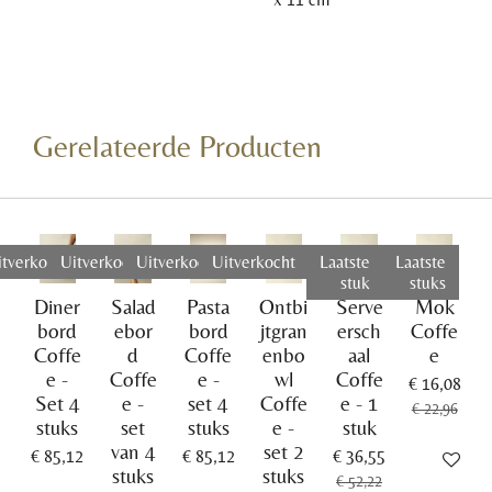
Gerelateerde Producten
itverkocht
Uitverkocht
Uitverkocht
Uitverkocht
Laatste
Laatste
stuk
stuks
Diner
Salad
Pasta
Ontbi
Serve
Mok
bord
ebor
bord
jtgran
ersch
Coffe
Coffe
d
Coffe
enbo
aal
e
e -
Coffe
e -
wl
Coffe
€ 16,08
Set 4
e -
set 4
Coffe
e - 1
€ 22,96
stuks
set
stuks
e -
stuk
van 4
set 2
€ 85,12
€ 85,12
€ 36,55
In winkel
stuks
stuks
€ 52,22