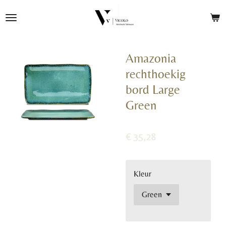
Ga
direct
naar
de
Amazonia
hoofdinhoud
rechthoekig
bord Large
Green
€ 35,28
Kleur