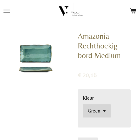
Ga
direct
naar
de
Amazonia
hoofdinhoud
Rechthoekig
bord Medium
€ 20,16
Kleur