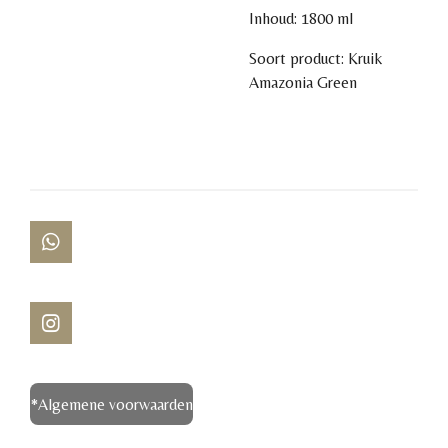
Inhoud: 1800 ml
Soort product: Kruik
Amazonia Green
W
h
a
t
s
I
A
n
p
s
p
t
*Algemene voorwaarden
a
g
r