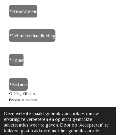
a
m
*Privacybeleid
*Gebruikershandleiding
*Home
*Partners
©
2025
ViCoLo
Powered by
JouwWeb
Deze website maakt gebruik van cookies om uw
ervaring te verbeteren en op maat gemaakte
advertenties weer te geven. Door op ‘Accepteren’ te
klikken, gaat u akkoord met het gebruik van alle