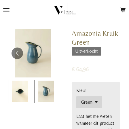
Ga
direct
naar
de
Amazonia Kruik
hoofdinhoud
Green
Uitverkocht
€ 64,96
Kleur
Laat het me weten
wanneer dit product