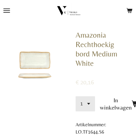
Ga
direct
naar
de
Amazonia
hoofdinhoud
Rechthoekig
bord Medium
White
€ 20,16
In
winkelwagen
Artikelnummer:
LO.TF1644.S6