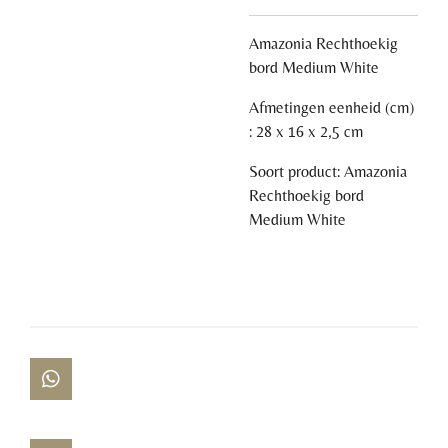
Amazonia Rechthoekig
bord Medium White
Afmetingen eenheid (cm)
: 28 x 16 x 2,5 cm
Soort product: Amazonia
Rechthoekig bord
Medium White
W
h
a
t