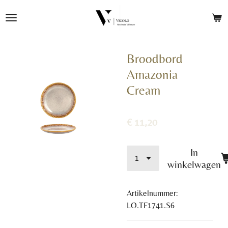
Ga
direct
naar
de
Broodbord
hoofdinhoud
Amazonia
Cream
€ 11,20
In
winkelwagen
Artikelnummer:
LO.TF1741.S6