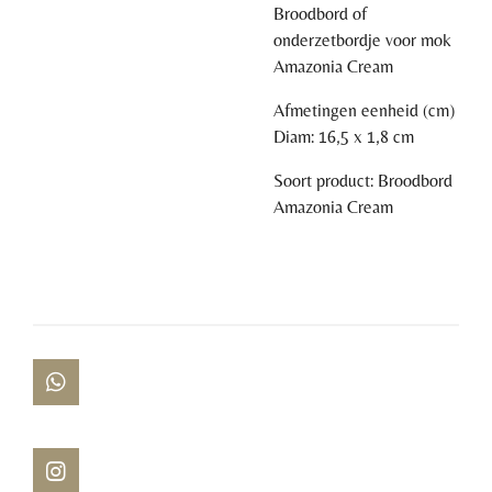
Broodbord of
onderzetbordje voor mok
Amazonia Cream
Afmetingen eenheid (cm)
Diam: 16,5 x 1,8 cm
Soort product: Broodbord
Amazonia Cream
W
h
a
t
s
I