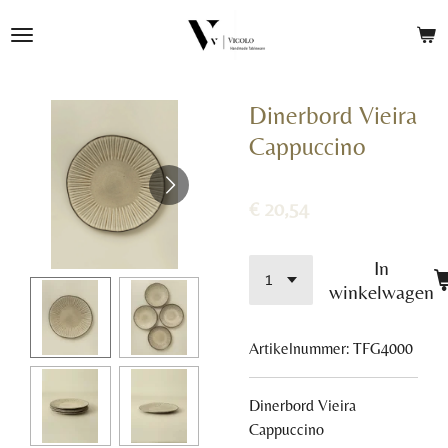
Ga
direct
naar
de
Dinerbord Vieira
hoofdinhoud
Cappuccino
€ 20,54
In
winkelwagen
Artikelnummer:
TFG4000
Dinerbord Vieira
Cappuccino