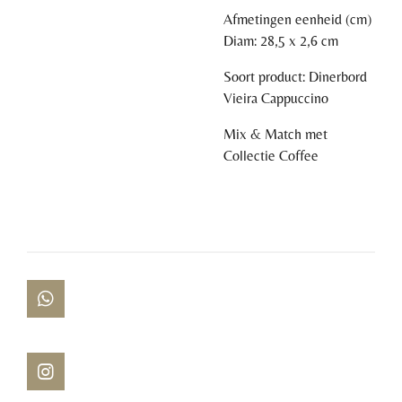
Afmetingen eenheid (cm)
Diam: 28,5 x 2,6 cm
Soort product: Dinerbord
Vieira Cappuccino
Mix & Match met
Collectie Coffee
W
h
a
t
s
I
A
n