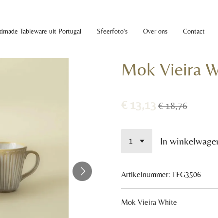
dmade Tableware uit Portugal
Sfeerfoto's
Over ons
Contact
Mok Vieira W
€ 13,13
€ 18,76
In winkelwage
Artikelnummer:
TFG3506
Mok Vieira White