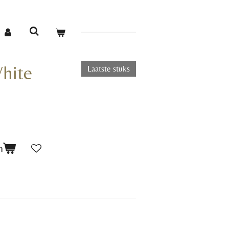
hite
Laatste stuks
n