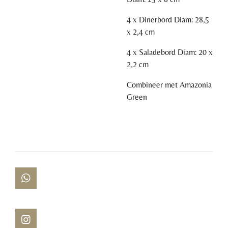
4 x Dinerbord Diam: 28,5
x 2,4 cm
4 x Saladebord Diam: 20 x
2,2 cm
Combineer met Amazonia
Green
W
h
a
t
s
I