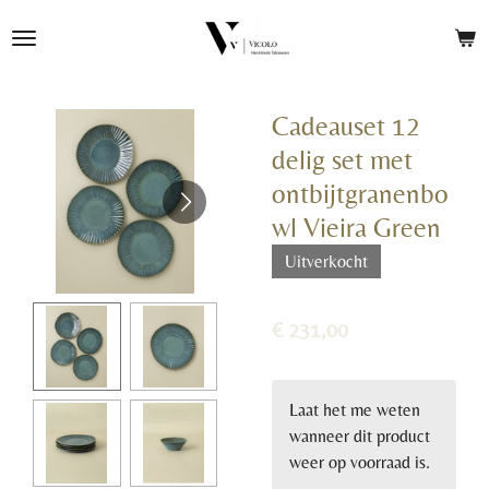
Ga
direct
naar
de
Cadeauset 12
hoofdinhoud
delig set met
ontbijtgranenbo
wl Vieira Green
Uitverkocht
€ 231,00
Laat het me weten
wanneer dit product
weer op voorraad is.