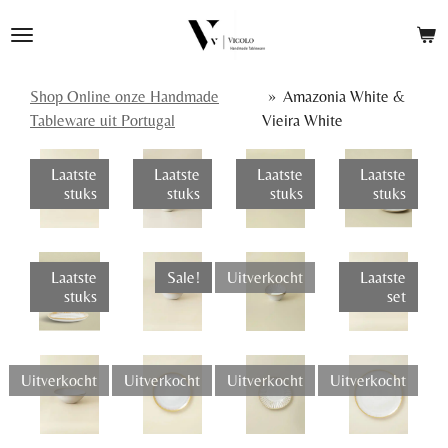
Ga
direct
naar
de
Shop Online onze Handmade
»
Amazonia White &
hoofdinhoud
Tableware uit Portugal
Vieira White
Laatste
Laatste
Laatste
Laatste
stuks
stuks
stuks
stuks
Laatste
Sale!
Uitverkocht
Laatste
stuks
set
Uitverkocht
Uitverkocht
Uitverkocht
Uitverkocht